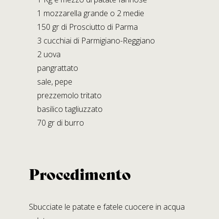
Moragnano 43028 Tizzano V.P. (PR)
1 mozzarella grande o 2 medie
150 gr di Prosciutto di Parma
STABILIMENTO DI LAGRIMONE
3 cucchiai di Parmigiano-Reggiano
Strada Massese, 272,
2 uova
Lagrimone 43028 Tizzano V.P. (PR)
pangrattato
sale, pepe
Social Media
prezzemolo tritato
basilico tagliuzzato
70 gr di burro
Procedimento
Sbucciate le patate e fatele cuocere in acqua