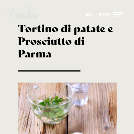
EN
Tortino di patate e
Prosciutto di
I NOSTRI PROSCIUTTI CRUDI
Parma
COME LI FACCIAMO
L’AZIENDA
SOSTENIBILITÀ
INVESTIMENTI
RICETTE
CONTATTI