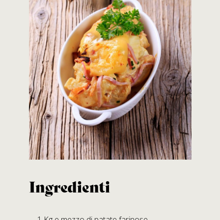
Contatti
SALUMIFICIO FERRARI GIOVANNI S.R.L.
A SOCIO UNICO
Via B. Bocconi, 56 – Moragnano
43028 Tizzano V.P. (PARMA)
Tel.
+39.0521.866982
Fax +39.0521.866239
E-mail:
info@prosciuttiferrari.it
Gli Stabilimenti
Ingredienti
STABILIMENTO DI MORAGNANO
Via B. Bocconi, 56
1 Kg e mezzo di patate farinose