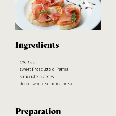
Contact us
SALUMIFICIO FERRARI GIOVANNI S.R.L.
A SOCIO UNICO
Via B. Bocconi, 56 – Moragnano
Ingredients
43028 Tizzano V.P. (PARMA)
Tel.
+39.0521.866982
Fax +39.0521.866239
cherries
E-mail:
info@prosciuttiferrari.it
sweet Prosciutto di Parma
stracciatella chees
Facilities
durum wheat semolina bread
STABILIMENTO DI MORAGNANO
Via B. Bocconi, 56
Preparation
Moragnano 43028 Tizzano V.P. (PR)