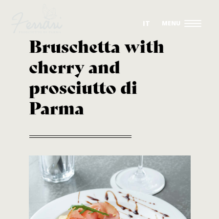
IT
Bruschetta with
cherry and
OUR DRY-CURED HAMS
prosciutto di
THE PRODUCTION
Parma
THE COMPANY
SUSTAINABILITY
RECIPES
CONTACTS