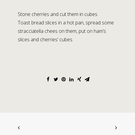
STABILIMENTO DI LAGRIMONE
Strada Massese, 272,
Stone cherries and cut them in cubes.
Lagrimone 43028 Tizzano V.P. (PR)
Toast bread slices in a hot pan, spread some
stracciatella chees on them, put on ham’s
Social Media
slices and cherries’ cubes.